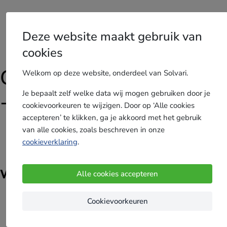
Doorslaandvocht-
Offertes
.be
Deze website maakt gebruik van
Vergelijk gratis tot 4 offertes
cookies
Gebruikersvoorwaarden
Welkom op deze website, onderdeel van Solvari.
Je bepaalt zelf welke data wij mogen gebruiken door je
- SATELLITE
cookievoorkeuren te wijzigen. Door op ‘Alle cookies
accepteren’ te klikken, ga je akkoord met het gebruik
van alle cookies, zoals beschreven in onze
cookieverklaring
.
Versie: 25 juli 2023
Welkom op de website van Solvari!
Alle cookies accepteren
Ben je op zoek naar een betrouwbare vakman
Cookievoorkeuren
actief in je buurt? Dan ben je bij Solvari aan het