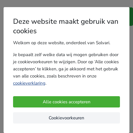
Doorslaandvocht-
Ben je een
Offertes
.be
Deze website maakt gebruik van
vakman?
cookies
Vergelijk gratis tot 4 offertes
Welkom op deze website, onderdeel van Solvari.
Je bepaalt zelf welke data wij mogen gebruiken door
je cookievoorkeuren te wijzigen. Door op ‘Alle cookies
Ontvang gratis offertes
accepteren’ te klikken, ga je akkoord met het gebruik
Uw postcode
van alle cookies, zoals beschreven in onze
cookieverklaring
.
Alle cookies accepteren
Cookievoorkeuren